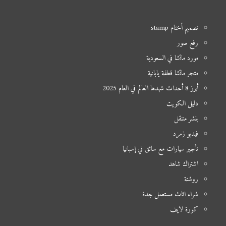
تصميم أختام stamp
رفع صور
مورد ماتشا في السعودية
متجر ماتشا قطفة يابانية
أبرز 8 أحداث شهدها العالم في العام 2025
دليل الكويت
بنشر متنقل
فيديو زمرد
تأجير سيارات مع سائق في إسبانيا
اشتراك شاهد
روشتة
شراء اثاث مستعمل جدة
كورة لايف