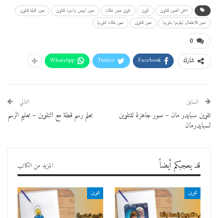
اجمل الصور للتلوين
تلوين
تلوين صور هالك
صور ابيض واسود للتلوين
صور قابلة للتلوين
صور للاطفال ليقوموا بتلوينها
صور للتلوين
صور لهالك لتلوينها
0
WhatsApp
Twitter
Facebook
شارك
السابق
التالي
تلوين سبايدر مان – صور جاهزة للتلوين
تعلم رسم قطة مع التلوين – تعليم الرسم
لسبايدرمان
قد يعجبكم أيضاً
المزيد من الكاتب
تلوين
تلوين