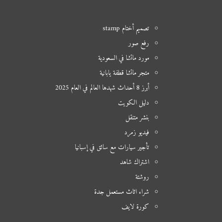
تصميم أختام stamp
رفع صور
مورد ماتشا في السعودية
متجر ماتشا قطفة يابانية
أبرز 8 أحداث شهدها العالم في العام 2025
دليل الكويت
بنشر متنقل
فيديو زمرد
تأجير سيارات مع سائق في إسبانيا
اشتراك شاهد
روشتة
شراء اثاث مستعمل جدة
كورة لايف