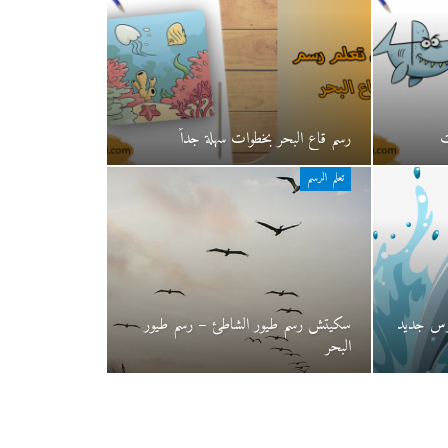
ت
رسم قاع البحر بخطوات سهلة جداً
تعلم الرسم
رس جديد
سكيتش رسم طيور الشاطئ – رسم طيور
البحر