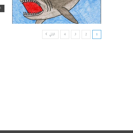
اق
1
2
3
4
التالي