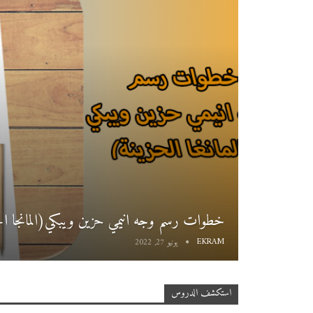
خطوات رسم وجه انيمي حزين ويبكي(المانجا ال
EKRAM
يونيو 27, 2022
استكشف الدروس