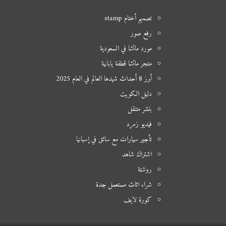
تصميم أختام stamp
رفع صور
مورد ماتشا في السعودية
متجر ماتشا قطفة يابانية
أبرز 8 أحداث شهدها العالم في العام 2025
دليل الكويت
بنشر متنقل
فيديو زمرد
تأجير سيارات مع سائق في إسبانيا
اشتراك شاهد
روشتة
شراء اثاث مستعمل جدة
كورة لايف