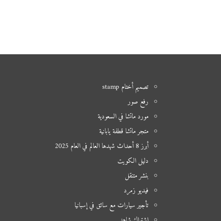
تصميم أختام stamp
رفع صور
مورد ماتشا في السعودية
متجر ماتشا قطفة يابانية
أبرز 8 أحداث شهدها العالم في العام 2025
دليل الكويت
بنشر متنقل
فيديو زمرد
تأجير سيارات مع سائق في إسبانيا
اشتراك شاهد