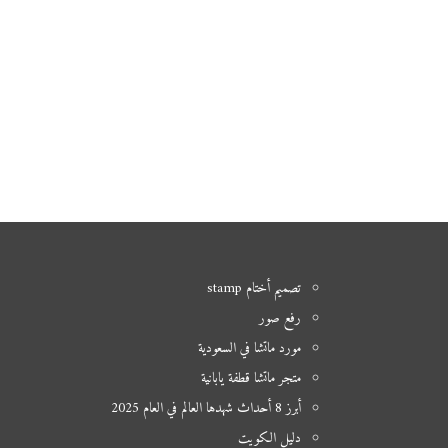
تصميم أختام stamp
رفع صور
مورد ماتشا في السعودية
متجر ماتشا قطفة يابانية
أبرز 8 أحداث شهدها العالم في العام 2025
دليل الكويت