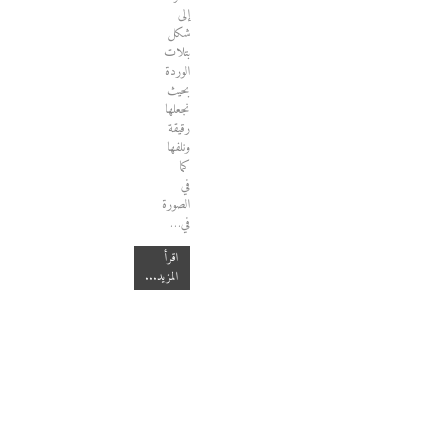
إلى
شكل
بتلات
الوردة
بحيث
نجعلها
رقيقة
ونلفها
كما
في
الصورة
في…
اقرأ
المزيد...