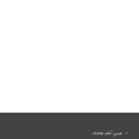
تصميم أختام stamp