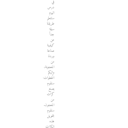
في
درس
اليوم
سنتعلم
طريقة
سهلة
جداً
عن
كيفية
صناعة
وردة
من
المعجونة،
وإليكم
الخطوات:
سنقوم
بصنع
كرات
من
المعجون.
سنقوم
بتحويل
هذه
الكرات