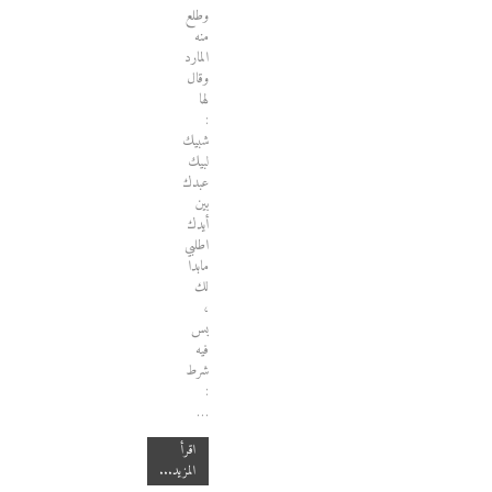
وطلع
منه
المارد
وقال
لها
:
شبيك
لبيك
عبدك
بين
أيدك
اطلبي
مابدا
لك
،
بس
فيه
شرط
:
…
اقرأ
المزيد...