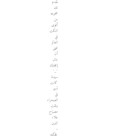
نقدم
لك
مجموعه
من
أقوى
النكت
في
العالم
نتمنى
أن
تنال
إعجابك
^_^
سيدة
كانت
تسير
في
الصحراء
ولقت
مصباح
علاء
الدين
،
فحكته