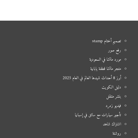
تصميم أختام stamp
رفع صور
مورد ماتشا في السعودية
متجر ماتشا قطفة يابانية
أبرز 8 أحداث شهدها العالم في العام 2025
دليل الكويت
بنشر متنقل
فيديو زمرد
تأجير سيارات مع سائق في إسبانيا
اشتراك شاهد
روشتة