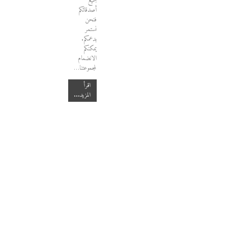
لجميع
أصدقائكم
فنحن
نستمر
بدعمكم.
يمكنكم
الانضمام
لمجموعتنا…
اقرأ
المزيد...