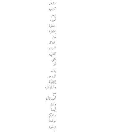
سنتعلم
كيفية
رسم
أميرة
خطوة
بخطوة
من
خلال
الفيديو
التالي.
نتمنى
أن
ينال
الدرس
إعجابكم
وتشاركوه
مع
أصدقائكم
ونتمنى
أيضاً
دعمكم
لموقعنا
ونشره