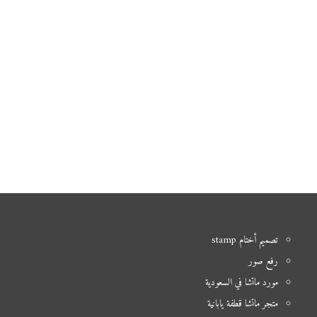
تصميم أختام stamp
رفع صور
مورد ماتشا في السعودية
متجر ماتشا قطفة يابانية