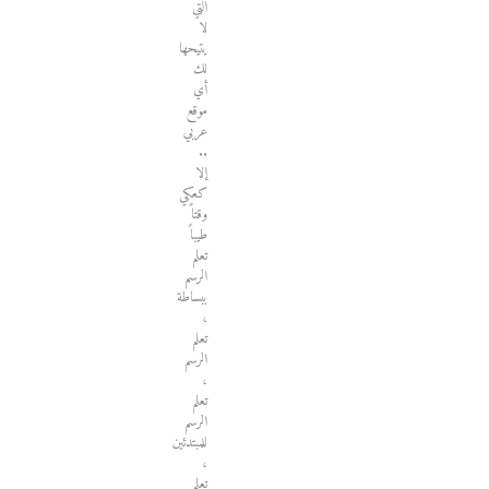
التي
لا
يتيحها
لك
أي
موقع
عربي
..
إلا
كعكي
وقتاً
طيباً
تعلم
الرسم
ببساطة
،
تعلم
الرسم
،
تعلم
الرسم
للمبتدئين
،
تعلم