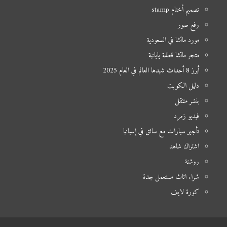
تصميم أختام stamp
رفع صور
مورد ماتشا في السعودية
متجر ماتشا قطفة يابانية
أبرز 8 أحداث شهدها العالم في العام 2025
دليل الكويت
بنشر متنقل
فيديو زمرد
تأجير سيارات مع سائق في إسبانيا
اشتراك شاهد
روشتة
شراء اثاث مستعمل جدة
كورة لايف