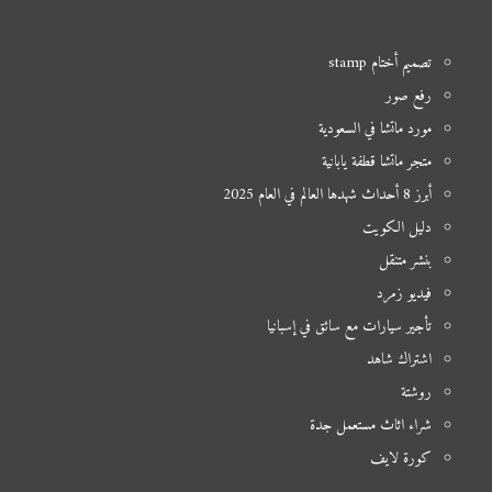
تصميم أختام stamp
رفع صور
مورد ماتشا في السعودية
متجر ماتشا قطفة يابانية
أبرز 8 أحداث شهدها العالم في العام 2025
دليل الكويت
بنشر متنقل
فيديو زمرد
تأجير سيارات مع سائق في إسبانيا
اشتراك شاهد
روشتة
شراء اثاث مستعمل جدة
كورة لايف