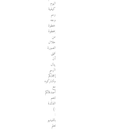
اليوم
كيفية
رسم
وجه
خطوة
بخطوة
من
خلال
الصورة
نتمنى
أن
ينال
الرسم
إعجابكم
وتشاركوه
مع
أصدقائكم
لتعم
الفائدة
:)
:
بالفيديو
تعلم