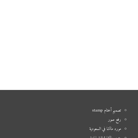
تصميم أختام stamp
رفع صور
مورد ماتشا في السعودية