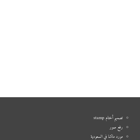
تصميم أختام stamp
رفع صور
مورد ماتشا في السعودية