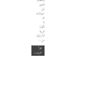
يستخدم
للتعبير
عن
حيوانات
قد
لا
تكون
قريبة
الارتباط
من…
اقرأ
المزيد...