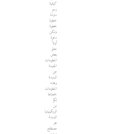
كيفية
رسم
دودة
خطوة
بخطوة
ولكن
دعونا
أولاً
نتعلم
بعض
المعلومات
المفيدة
عن
الدودة
وهذه
المعلومات
جمعناها
لكم
من
الويكيبيديا
الدودة
هو
مصطلح