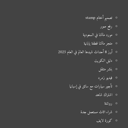
تصميم أختام stamp
رفع صور
مورد ماتشا في السعودية
متجر ماتشا قطفة يابانية
أبرز 8 أحداث شهدها العالم في العام 2025
دليل الكويت
بنشر متنقل
فيديو زمرد
تأجير سيارات مع سائق في إسبانيا
اشتراك شاهد
روشتة
شراء اثاث مستعمل جدة
كورة لايف