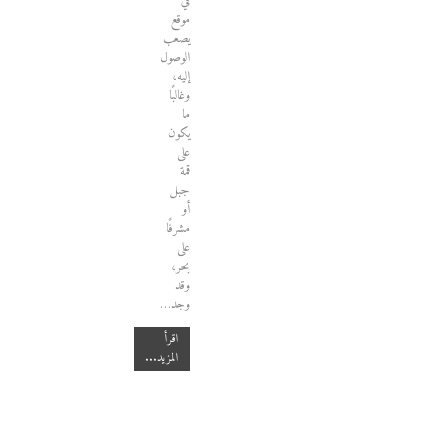
في
موقع
يصعب
الوصول
إليه،
وغالبًا
ما
يكون
على
قمة
جبل
أو
مشرفًا
على
بحر،
وقد
وجد…
اقرأ
المزيد...