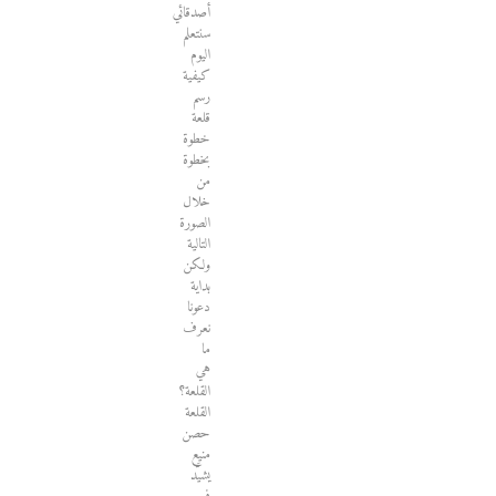
أصدقائي
سنتعلم
اليوم
كيفية
رسم
قلعة
خطوة
بخطوة
من
خلال
الصورة
التالية
ولكن
بداية
دعونا
نعرف
ما
هي
القلعة؟
القلعة
حصن
منيع
يشيَّد