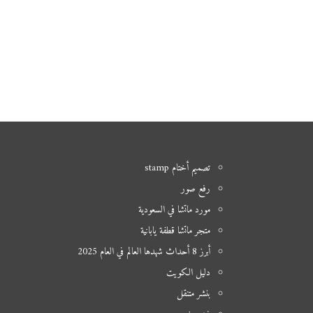
تصميم أختام stamp
رفع صور
مورد ماتشا في السعودية
متجر ماتشا قطفة يابانية
أبرز 8 أحداث شهدها العالم في العام 2025
دليل الكويت
بنشر متنقل