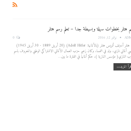
 هتلر بخطوات سهلة وبسيطة جدا – تعلم رسم هتلر
0
AD
نوفمبر 12, 2016
رسم هتلر أدولف ألويس هتلر (بالألمانية: Adolf Hitler)‏ (20 أبريل 1889 - 30 أبريل 1945)
ي ألماني نازي، ولد في النمسا، وكان زعيم حزب العمال الألماني الاشتراكي الوطني والمعروف باسم
ب النازي( مؤسس النازية ). حكم ألمانيا في الفترة ما بين…
رأ المزيد...