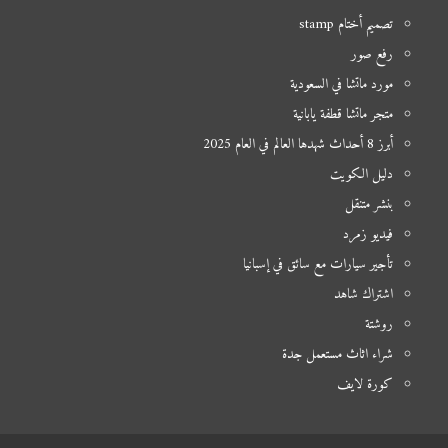
تصميم أختام stamp
رفع صور
مورد ماتشا في السعودية
متجر ماتشا قطفة يابانية
أبرز 8 أحداث شهدها العالم في العام 2025
دليل الكويت
بنشر متنقل
فيديو زمرد
تأجير سيارات مع سائق في إسبانيا
اشتراك شاهد
روشتة
شراء اثاث مستعمل جدة
كورة لايف