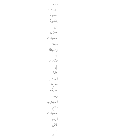
رسم
دبدوب
خطوة
بخطوة
من
خلال
خطوات
سهلة
وبسيطة
جداً.
يمكنك
في
هذا
الدرس
معرفة
طريقة
رسم
الدبدوب
وتتبع
خطوات
الرسم
فكل
ما