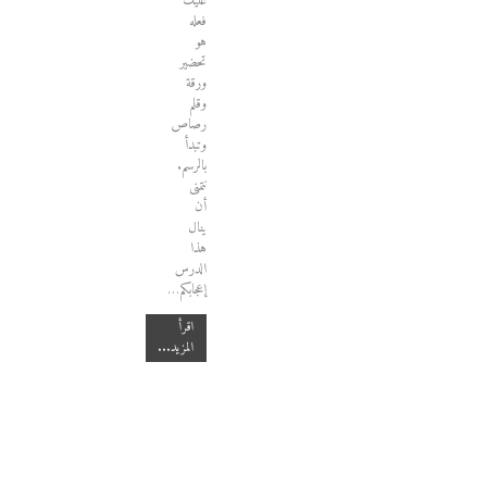
عليك
فعله
هو
تحضير
ورقة
وقلم
رصاص
وتبدأ
بالرسم.
نتمنى
أن
ينال
هذا
الدرس
إعجابكم…
اقرأ
المزيد...