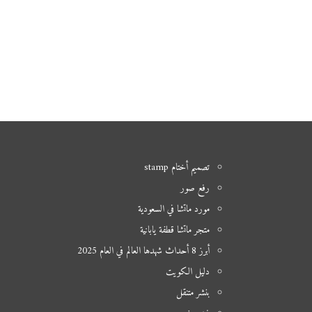
تصميم أختام stamp
رفع صور
مورد ماتشا في السعودية
متجر ماتشا قطفة يابانية
أبرز 8 أحداث شهدها العالم في العام 2025
دليل الكويت
بنشر متنقل