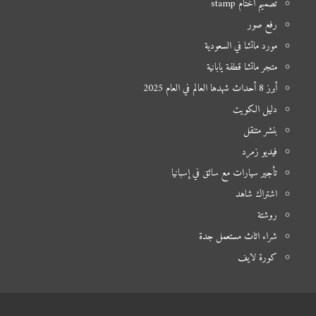
تصميم أختام stamp
رفع صور
مورد ماتشا في السعودية
متجر ماتشا قطفة يابانية
أبرز 8 أحداث شهدها العالم في العام 2025
دليل الكويت
بنشر متنقل
فيديو زمرد
تأجير سيارات مع سائق في إسبانيا
اشتراك شاهد
روشتة
شراء اثاث مستعمل جدة
كورة لايف