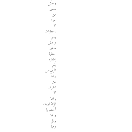
وحش
صغير
من
حرف
V
بالخطوات
رسم
وحش
صغير
خطوة
بخطوة
بقلم
الرصاص
بدايةً
من
الحرف
V
باللغة
الإنكليزية،
أحضروا
ورقة
وقلم
وهيا