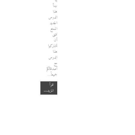
بنا
نبدأ
هذا
الدرس
الجديد
الممتع
نتمنى
أن
تشاركوا
هذا
الدرس
مع
أصدقائكم
جميعاً
…
اقرأ
المزيد...