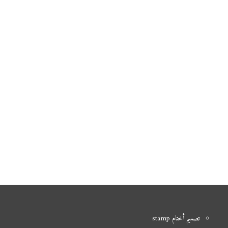
تصميم أختام stamp