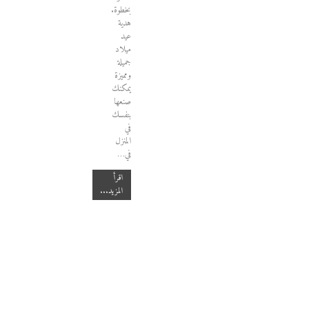
بخطوة.
هدية
عيد
ميلاد
جميلة
ومميزة
يمكنك
صنعها
بنفسك
في
المنزل
في…
اقرأ
المزيد...