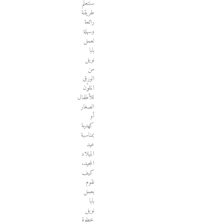
سنتعلم
طريقة
رائعة
وسهلة
لعمل
بابا
نويل
من
الورق
الملوّن
للأطفال
الصغار
أو
كهدية
بمناسبة
عيد
الميلاد
المجيد.
كيف
نقوم
بعمل
بابا
نويل
خطوة