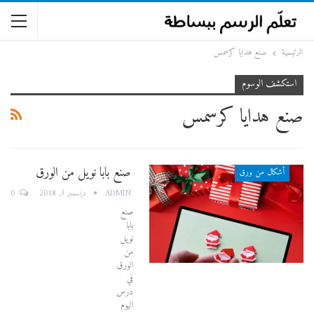
الرئيسية
صنع هدايا كرسمس
استكشف الوسوم
صنع هدايا كرسمس
صنع بابا نويل من الورق
أشكال من ورق
0
ADMIN
ديسمبر 3, 2018
صنع
بابا
نويل
من
الورق
في
درس
اليوم