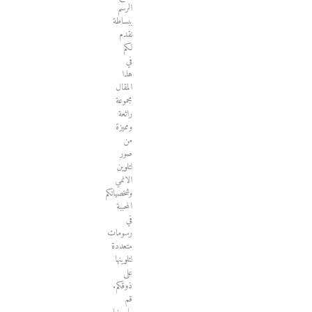
الرسم
ببساطة
نقدم
لكم
في
هذا
المقال
مجموعة
رائعة
ومميزة
من
صور
لتلوين
الانمي
وشخصياتكم
المحببة
في
رسومات
متعددة
لتلوينها
على
ذوقكم.
قم