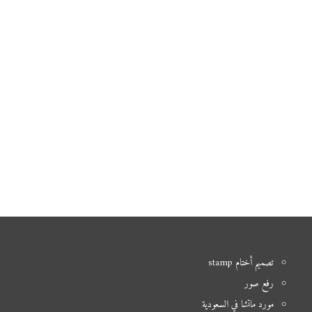
تصميم أختام stamp
رفع صور
مورد ماتشا في السعودية