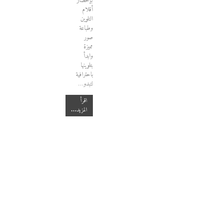
بإحضار
أقلام
التلوين
وطباعة
صور
مميزة
وابدأ
بتلوينها
باحترافية
لتبدو…
اقرأ
المزيد...