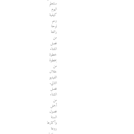
سنتعلم
اليوم
كيفية
رسم
لوحة
رائعة
من
فصل
الشتاء
خطوة
بخطوة
من
خلال
الفيديو
التالي.
فصل
الشتاء
من
أجمل
فصول
السنة
وأكثرها
روعة