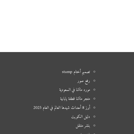
تصميم أختام stamp
رفع صور
مورد ماتشا في السعودية
متجر ماتشا قطفة يابانية
أبرز 8 أحداث شهدها العالم في العام 2025
دليل الكويت
بنشر متنقل