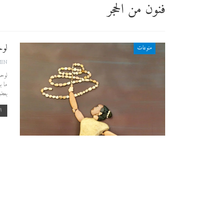
فنون من الحجر
لوح
منوعات
MIN
لوحا
ما ب
بعض 
اق