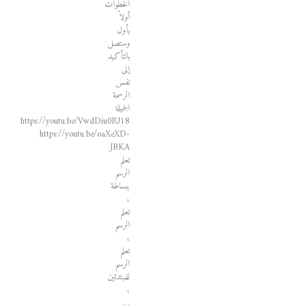
الخطوات
أولاً
بأول
وستصل
بالتأكيد
إلى
نفس
الرسمة
الجميلة
https://youtu.be/VwdDiu0lU18
https://youtu.be/oaXeXD-
JBKA
تعلم
الرسم
ببساطة
،
تعلم
الرسم
،
تعلم
الرسم
للمبتدئين
،
…