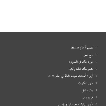
تصميم أختام stamp
رفع صور
مورد ماتشا في السعودية
متجر ماتشا قطفة يابانية
أبرز 8 أحداث شهدها العالم في العام 2025
دليل الكويت
بنشر متنقل
فيديو زمرد
تأجير سيارات مع سائق في إسبانيا