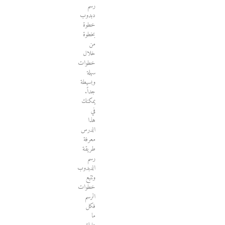
رسم
دبدوب
خطوة
بخطوة
من
خلال
خطوات
سهلة
وبسيطة
جداً.
يمكنك
في
هذا
الدرس
معرفة
طريقة
رسم
الدبدوب
وتتبع
خطوات
الرسم
فكل
ما