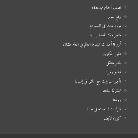
تصميم أختام stamp
رفع صور
مورد ماتشا في السعودية
متجر ماتشا قطفة يابانية
أبرز 8 أحداث شهدها العالم في العام 2025
دليل الكويت
بنشر متنقل
فيديو زمرد
تأجير سيارات مع سائق في إسبانيا
اشتراك شاهد
روشتة
شراء اثاث مستعمل جدة
كورة لايف