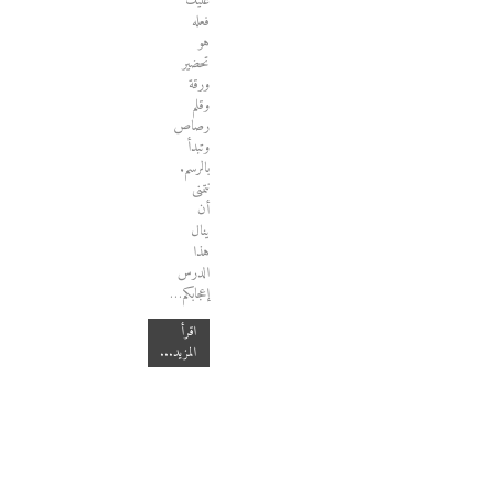
عليك
فعله
هو
تحضير
ورقة
وقلم
رصاص
وتبدأ
بالرسم.
نتمنى
أن
ينال
هذا
الدرس
إعجابكم…
اقرأ
المزيد...