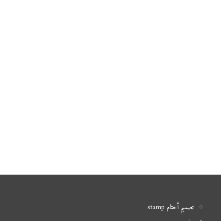
تصميم أختام stamp