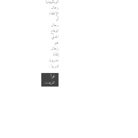
الويكيبيديا:
رجال
الإطفاء
أو
رجال
الدفاع
المدني
هم
رجال
إنقاذ
مدربون
تدريبا…
اقرأ
المزيد...