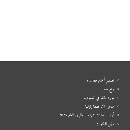
تصميم أختام stamp
رفع صور
مورد ماتشا في السعودية
متجر ماتشا قطفة يابانية
أبرز 8 أحداث شهدها العالم في العام 2025
دليل الكويت