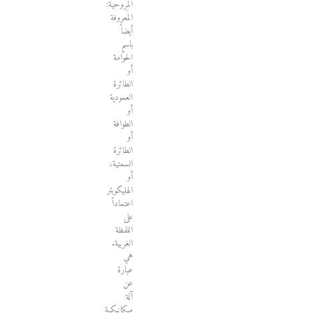
المِرْوحيّة:
المعروفة
أيضاً
باسم
الحوّامة
أو
الطائرة
العمودية
أو
الطوافة
أو
الطائرة
السمتية،
أو
الهليكوبتر
اعتماداً
على
اللفظة
الغربية.
هي
عبارة
عن
آلة
ميكانيكية