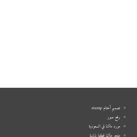
تصميم أختام stamp
رفع صور
مورد ماتشا في السعودية
متجر ماتشا قطفة يابانية