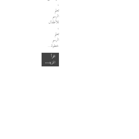
،
تعلم
الرسم
للأطفال
،
تعلم
الرسم
خطوة…
اقرأ
المزيد...