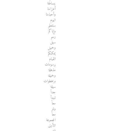
ببساطة
أعزاءنا
وأحباءنا
اليوم
سنتعلم
وإياكم
رسم
سهل
وجميل
يمكنكم
القيام
برسومات
مذهلة
وجميلة
وبخطوات
سهلة
جداً
لنبدأ
معاً
ولنر
معاً
المجموعة
الأولى