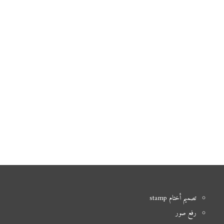
تصميم أختام stamp
رفع صور