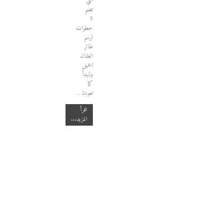
التي
تضم
5
خطوات
لرسم
طائر
الطنان
الجميل
ولنبدأ
كما
تعودنا…
اقرأ
المزيد...