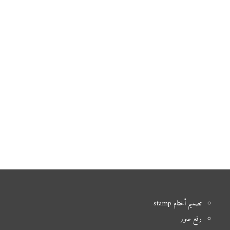
تصميم أختام stamp
رفع صور