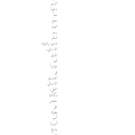
الرسم
دعونا
معاً
نتعلم
اليوم
رسم
شعار
نادي برشلونة
الاسباني،
الذي
تميز
مؤخراً
في
الدوري
الاسباني
المحلي،
وكذلك
حصل
على
بطولة
أمم
أوروبا
بتاريخ