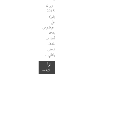
6
حزيران
2015
بفوزه
على
جوفانتوس
بثلاثة
أهداف
لهدف
ليحقق
بالتالي…
اقرأ
المزيد...