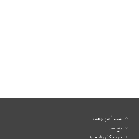
تصميم أختام stamp
رفع صور
مورد ماتشا في السعودية