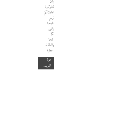
وأن
تشاركونا
محاولاتكم
لرسم
اللوحة
ونتمنى
لكم
المتعة
والفائدة
الخطوة…
اقرأ
المزيد...