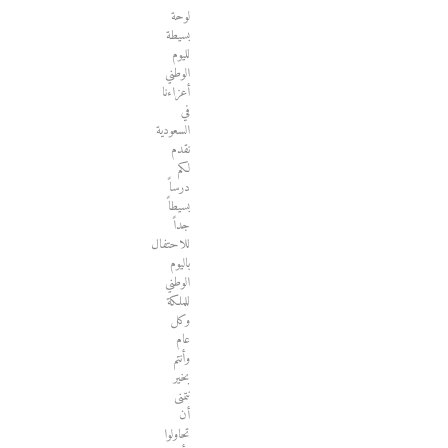
لوحة
بسيطة
لليوم
الوطني
أعزاءنا
في
السعودية
نقدم
لكم
درساً
بسيطاً
جداً
للاحتفال
باليوم
الوطني
للملكة
وكل
عام
وأنتم
بخير
نتمنى
أن
تحاولوا