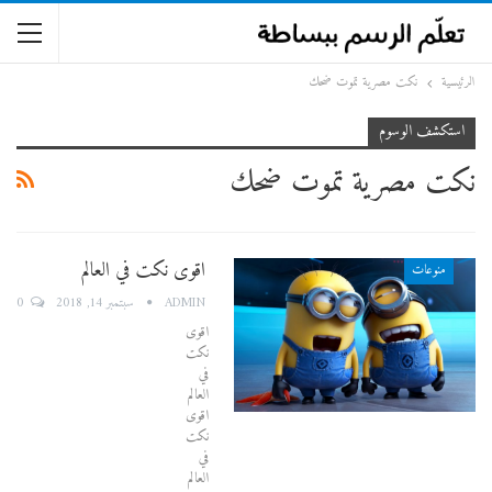
الرئيسية
نكت مصرية تموت ضحك
استكشف الوسوم
نكت مصرية تموت ضحك
اقوى نكت في العالم
منوعات
0
ADMIN
سبتمبر 14, 2018
اقوى
نكت
في
العالم
اقوى
نكت
في
العالم