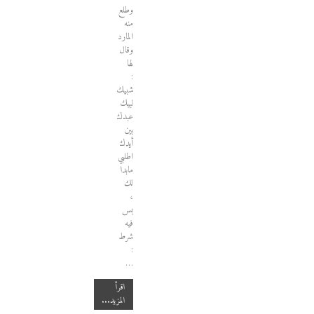
وطلع
منه
المارد
وقال
لها
:
شبيك
لبيك
عبدك
بين
أيدك
اطلبي
مابدا
لك
،
بس
فيه
شرط
:
…
اقرأ
المزيد...