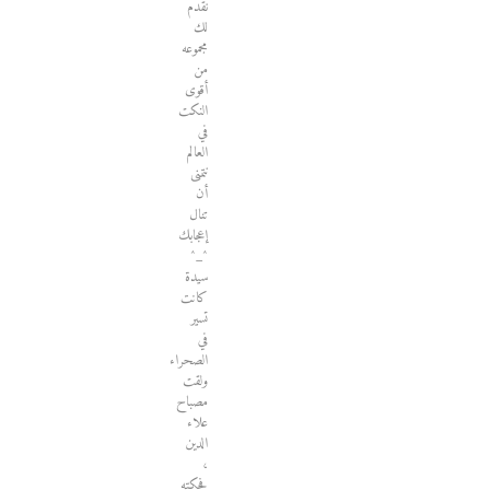
نقدم
لك
مجموعه
من
أقوى
النكت
في
العالم
نتمنى
أن
تنال
إعجابك
^_^
سيدة
كانت
تسير
في
الصحراء
ولقت
مصباح
علاء
الدين
،
فحكته