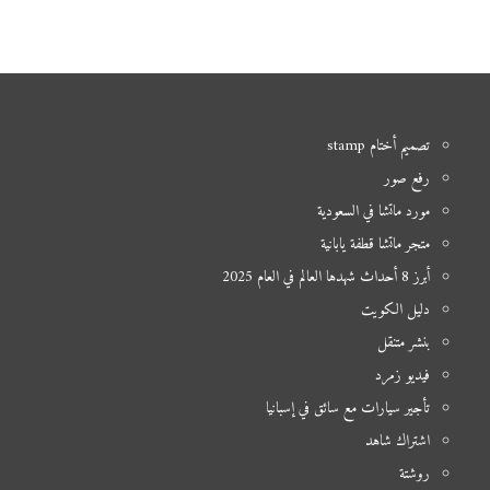
تصميم أختام stamp
رفع صور
مورد ماتشا في السعودية
متجر ماتشا قطفة يابانية
أبرز 8 أحداث شهدها العالم في العام 2025
دليل الكويت
بنشر متنقل
فيديو زمرد
تأجير سيارات مع سائق في إسبانيا
اشتراك شاهد
روشتة