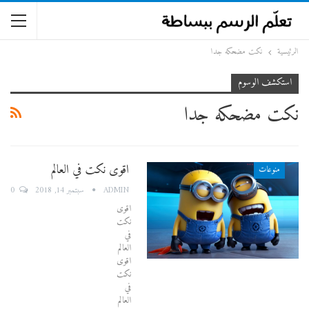
الرئيسية
نكت مضحكه جدا
استكشف الوسوم
نكت مضحكه جدا
اقوى نكت في العالم
منوعات
0
ADMIN
سبتمبر 14, 2018
اقوى
نكت
في
العالم
اقوى
نكت
في
العالم