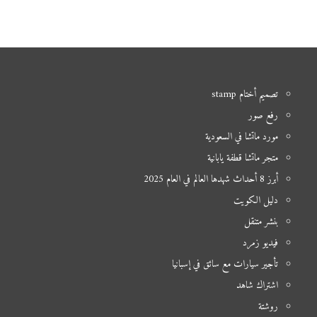
تصميم أختام stamp
رفع صور
مورد ماتشا في السعودية
متجر ماتشا قطفة يابانية
أبرز 8 أحداث شهدها العالم في العام 2025
دليل الكويت
بنشر متنقل
فيديو زمرد
تأجير سيارات مع سائق في إسبانيا
اشتراك شاهد
روشتة