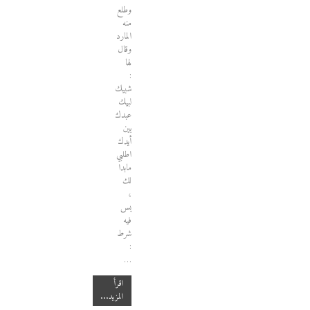
وطلع
منه
المارد
وقال
لها
:
شبيك
لبيك
عبدك
بين
أيدك
اطلبي
مابدا
لك
،
بس
فيه
شرط
:
…
اقرأ
المزيد...