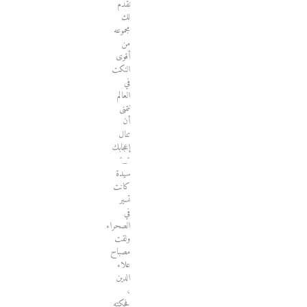
نقدم
لك
مجموعه
من
أقوى
النكت
في
العالم
نتمنى
أن
تنال
إعجابك
^_^
سيدة
كانت
تسير
في
الصحراء
ولقت
مصباح
علاء
الدين
،
فحكته