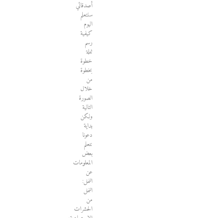
أصدقائي
سنتعلم
اليوم
كيفية
رسم
نملة
خطوة
بخطوة
من
خلال
الصورة
التالية
ولكن
بداية
دعونا
نتعلم
بعض
المعلومات
عن
النمل:
النمل
من
الحشرات