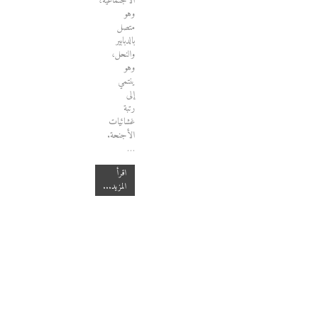
الاجتماعية،
وهو
متصل
بالدبابير
والنحل،
وهو
ينتمي
إلى
رتبة
غشائيات
الأجنحة.
…
اقرأ
المزيد...