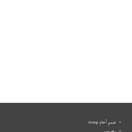
تصميم أختام stamp
رفع صور