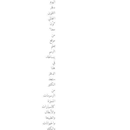
اليوم
دفتر
التلوين
المجاني
"لوّن
معنا"
من
موقع
تعلم
الرسم
ببساطة.
في
هذا
الدفتر
ستجد
الكثير
من
الرسومات
المميزة
كالسيارات
والأبطال
والطبيعة
والحيوانات
والكثير