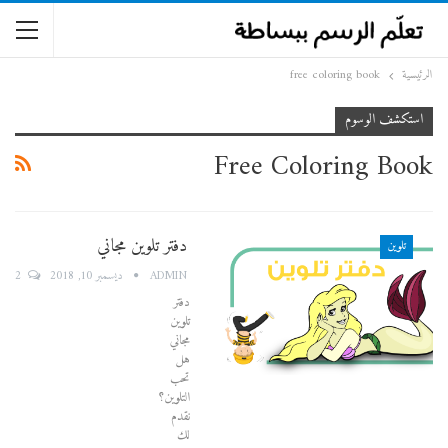
الرئيسية
free coloring book
استكشف الوسوم
Free Coloring Book
دفتر تلوين مجاني
تلوين
2
ADMIN
ديسمبر 10, 2018
دفتر
تلوين
مجاني
هل
تحب
التلوين؟
نقدم
لك