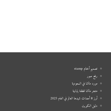
تصميم أختام stamp
رفع صور
مورد ماتشا في السعودية
متجر ماتشا قطفة يابانية
أبرز 8 أحداث شهدها العالم في العام 2025
دليل الكويت