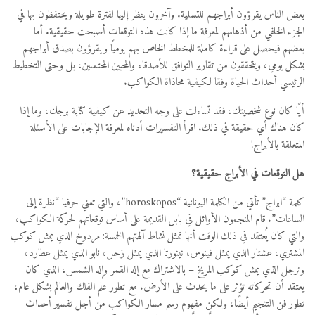
بعض الناس يقرؤون أبراجهم للتسلية. وآخرون ينظر إليها لفترة طويلة ويحتفظون بها في
الجزء الخلفي من أذهانهم لمعرفة ما إذا كانت هذه التوقعات أصبحت حقيقية. أما
بعضهم فيحصل على قراءة كاملة للمخطط الخاص بهم يوميًا ويقرؤون بصدق أبراجهم
بشكل يومي، ويتحققون من تقارير التوافق للأصدقاء والمحبين المحتملين، بل وحتى التخطيط
الرئيسي أحداث الحياة وفقا لكيفية محاذاة الكواكب.
أيًا كان نوع شخصيتك، فقد تساءلت على وجه التحديد عن كيفية كتابة برجك، وما إذا
كان هناك أي حقيقة في ذلك. اقرأ التفسيرات أدناه لمعرفة الإجابات على الأسئلة
المتعلقة بالأبراج!
هل التوقعات في الأبراج حقيقية؟
كلمة “ابراج” تأتي من الكلمة اليونانية “horoskopos”، والتي تعني حرفيا “نظرة إلى
الساعات”. قام المنجمون الأوائل في بابل القديمة على أساس توقعاتهم لحركة الكواكب،
والتي كان يُعتقد في ذلك الوقت أنها تمثل نشاط آلهتهم الخمسة: مردوخ الذي يمثل كوكب
المشتري، عشتار الذي يمثل فينوس، نينورتا الذي يمثل زحل، نابو الذي يمثل عطارد،
ونرجل الذي يمثل كوكب المريخ – بالاشتراك مع إله القمر وإله الشمس، الذي كان
يعتقد أن تحركاته تؤثر على ما يحدث على الأرض. مع تطور علم الفلك والعالم بشكل عام،
تطور فن التنجيم أيضًا، ولكن مفهوم رسم مسار الكواكب من أجل تفسير أحداث