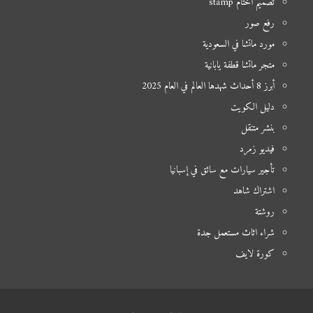
تصميم أختام stamp
رفع صور
مورد ماتشا في السعودية
متجر ماتشا قطفة يابانية
أبرز 8 أحداث شهدها العالم في العام 2025
دليل الكويت
بنشر متنقل
فيديو زمرد
تأجير سيارات مع سائق في إسبانيا
اشتراك شاهد
روشتة
شراء اثاث مستعمل جدة
كورة لايف