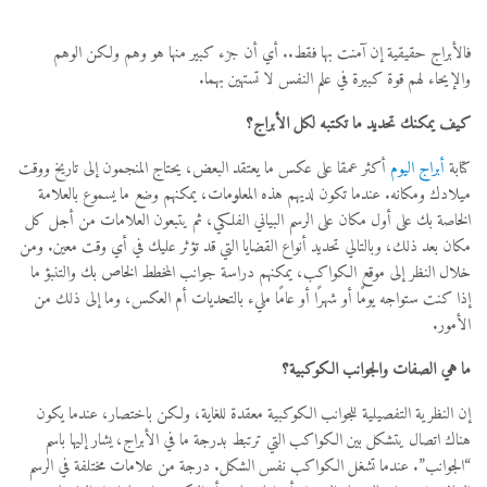
فالأبراج حقيقية إن آمنت بها فقط.. أي أن جزء كبير منها هو وهم ولكن الوهم
والإيحاء لهم قوة كبيرة في علم النفس لا تستهين بهما.
كيف يمكنك تحديد ما تكتبه لكل الأبراج؟
كتابة
أبراج اليوم
أكثر عمقا على عكس ما يعتقد البعض، يحتاج المنجمون إلى تاريخ ووقت
ميلادك ومكانه. عندما تكون لديهم هذه المعلومات، يمكنهم وضع ما يسموع بالعلامة
الخاصة بك على أول مكان على الرسم البياني الفلكي، ثم يتبعون العلامات من أجل كل
مكان بعد ذلك، وبالتالي تحديد أنواع القضايا التي قد تؤثر عليك في أي وقت معين. ومن
خلال النظر إلى موقع الكواكب، يمكنهم دراسة جوانب المخطط الخاص بك والتنبؤ ما
إذا كنت ستواجه يومًا أو شهرًا أو عامًا مليء بالتحديات أم العكس، وما إلى ذلك من
الأمور.
ما هي الصفات والجوانب الكوكبية؟
إن النظرية التفصيلية للجوانب الكوكبية معقدة للغاية، ولكن باختصار، عندما يكون
هناك اتصال يتشكل بين الكواكب التي ترتبط بدرجة ما في الأبراج، يشار إليها باسم
“الجوانب”. عندما تشغل الكواكب نفس الشكل. درجة من علامات مختلفة في الرسم