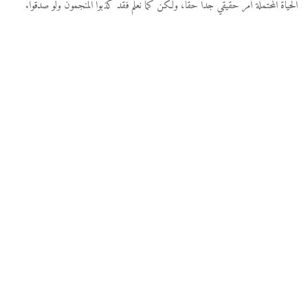
الحياة المحتملة أمر حقيقي جدًا حقًا، ولكن كما نعلم فقد كذبوا المنجمون ولو صدقوا.