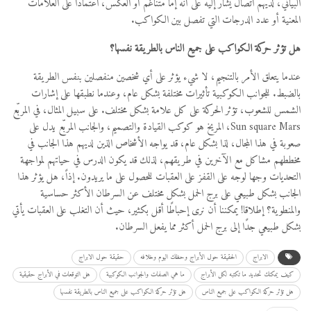
البياني، لديهم اتصال يشار إليه على أنه إما متناغم أو العكس، اعتمادا على العلامات
المعنية أو عدد الدرجات التي تفصل بين الكواكب.
هل تؤثر حركة الكواكب على جميع الناس بالطريقة نفسها؟
عندما يتعلق الأمر بالتنجيم، لا شيء يؤثر على أي شخصين منفصلين بنفس الطريقة
بالضبط. للجوانب الكوكبية تأثيرات مختلفة بشكل عام، وعندما نطبقها على إشارات
الشمس للشعوب، تؤثر الحركة على كل علامة بشكل مختلف. على سبيل المثال، في المربّع
Sun square Mars، المريخ هو كوكب القيادة والتصميم، والجانب المربّع يدل على
صعوبة في هذا المجال، لذا بشكل عام، قد يواجه الأشخاص الذين لديهم هذا الجانب في
مخططهم مشاكل مع الآخرين في طريقهم، لذلك قد يكون الدرس في حياتهم لمواجهة
التحديات وجها لوجه على القفز على العقبات للحصول على ما يريدون. إذاً، هل يؤثر هذا
الجانب بشكل طبيعي على برج الحمل بشكل مختلف عن السرطان الأكثر حساسية
والمنطوية؟ إطلاقا! يمكننا أن نرى إحباطًا أقل بكثير، حيث أن التغلب على العقبات يأتي
بشكل طبيعي جدًا إلى برج الحمل أكثر مما يفعل السرطان.
الابراج
الحقيقة حول الأبراج وحظك اليوم وخلافه
حقيقة حول الابراج
كيف يمكنك تحديد ما تكتبه لكل الأبراج
ما هي الصفات والجوانب الكوكبية
هل التوقعات في الأبراج حقيقية
هل تؤثر حركة الكواكب على جميع الناس
هل تؤثر حركة الكواكب على جميع الناس بالطريقة نفسها