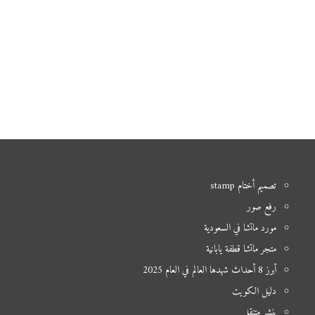
تصميم أختام stamp
رفع صور
مورد ماتشا في السعودية
متجر ماتشا قطفة يابانية
أبرز 8 أحداث شهدها العالم في العام 2025
دليل الكويت
بنشر متنقل