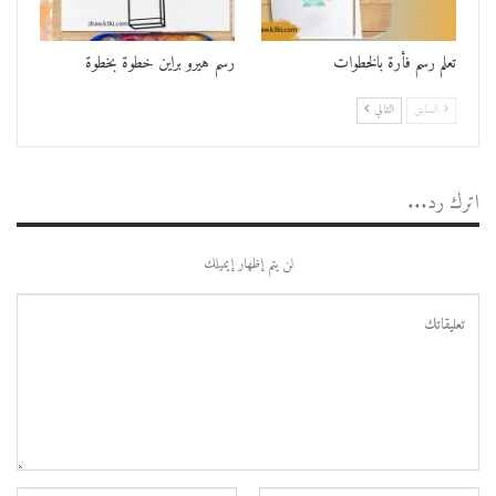
تعلم رسم فأرة بالخطوات
رسم هيرو براين خطوة بخطوة
السابق
التالي
اترك رد...
لن يتم إظهار إيميلك