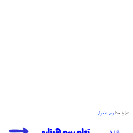
تعلموا معنا
رسم غامبول