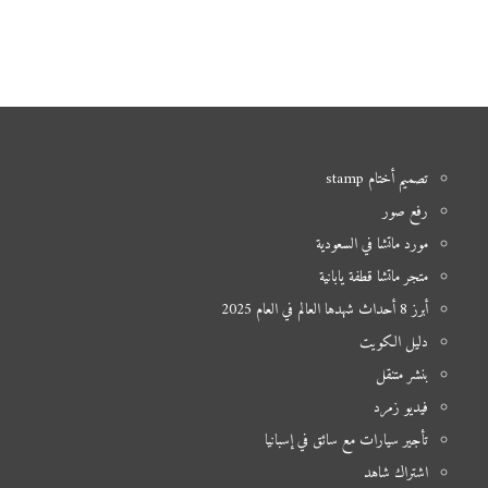
تصميم أختام stamp
رفع صور
مورد ماتشا في السعودية
متجر ماتشا قطفة يابانية
أبرز 8 أحداث شهدها العالم في العام 2025
دليل الكويت
بنشر متنقل
فيديو زمرد
تأجير سيارات مع سائق في إسبانيا
اشتراك شاهد