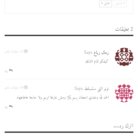
السابق
التالي
2 تعليقات
رمال رباع
Says
12 سنوات سابق
كيفكو تمام انشالله
رد
نونو التي ستسقط
Says
10 سنوات سابق
الحمد لله وعندي امتحان رسم بكرا ومش عارفة ارسم ولا حاجة هاهاههاه
رد
اترك رد...