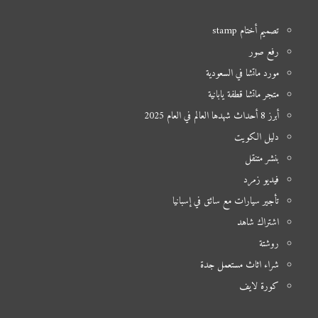
تصميم أختام stamp
رفع صور
مورد ماتشا في السعودية
متجر ماتشا قطفة يابانية
أبرز 8 أحداث شهدها العالم في العام 2025
دليل الكويت
بنشر متنقل
فيديو زمرد
تأجير سيارات مع سائق في إسبانيا
اشتراك شاهد
روشتة
شراء اثاث مستعمل جدة
كورة لايف