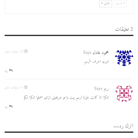
السابق
التالي
2 تعليقات
محمود عادل
Says
12 سنوات سابق
اوريد اعرف الرسم
رد
ريم
Says
11 سنوات سابق
شكرا انا كانت عايزة ارسم بيت وانتو عرفتونى ازاى اعملوا شكرا لكم
رد
اترك رد...