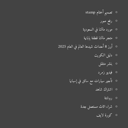
تصميم أختام stamp
رفع صور
مورد ماتشا في السعودية
متجر ماتشا قطفة يابانية
أبرز 8 أحداث شهدها العالم في العام 2025
دليل الكويت
بنشر متنقل
فيديو زمرد
تأجير سيارات مع سائق في إسبانيا
اشتراك شاهد
روشتة
شراء اثاث مستعمل جدة
كورة لايف