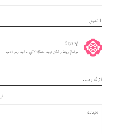
1 تعليق
اية
Says
موقعكم روعة و لكن توجد مشكلة لانني لم اجد رسم الدب
اترك رد...
لن 