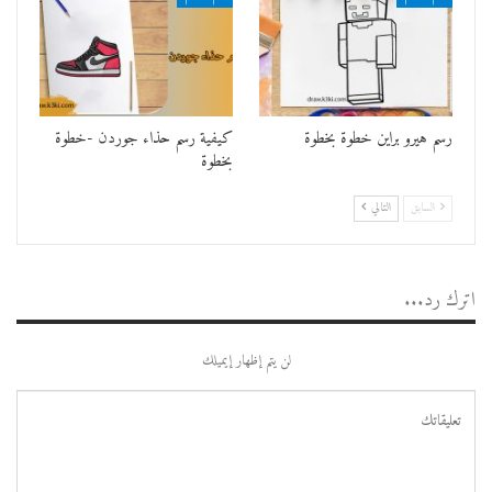
رسم هيرو براين خطوة بخطوة
كيفية رسم حذاء جوردن -خطوة
بخطوة
السابق
التالي
اترك رد...
لن يتم إظهار إيميلك