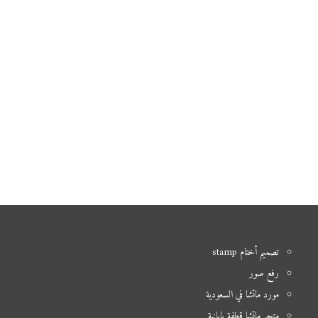
تصميم أختام stamp
رفع صور
مورد ماتشا في السعودية
متجر ماتشا قطفة يابانية