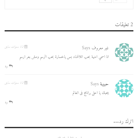
2 تعليقات
غير معروف
Says
12 سنوات سابق
انا اسمي امنية بحب اللانشاد بس ياخسارة بحب الرسم ومش بعر ارسم
رد
حبيبة
Says
12 سنوات سابق
يبحبك يا احلى برانامج فى العالم
رد
اترك رد...