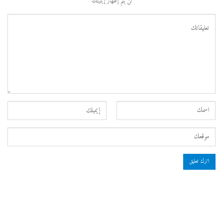
لن يتم إظهار إيميلك