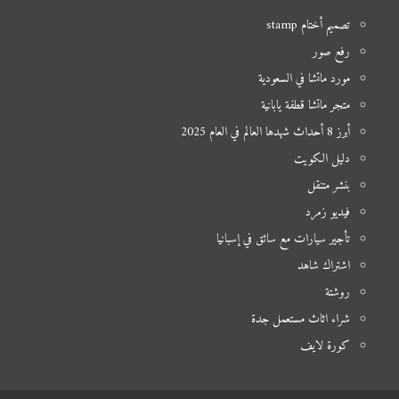
تصميم أختام stamp
رفع صور
مورد ماتشا في السعودية
متجر ماتشا قطفة يابانية
أبرز 8 أحداث شهدها العالم في العام 2025
دليل الكويت
بنشر متنقل
فيديو زمرد
تأجير سيارات مع سائق في إسبانيا
اشتراك شاهد
روشتة
شراء اثاث مستعمل جدة
كورة لايف