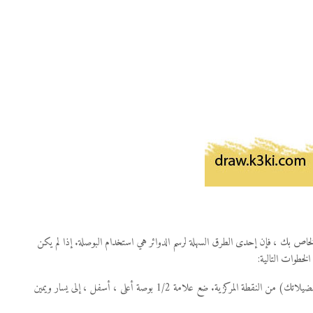
لخاص بك ، فإن إحدى الطرق السهلة لرسم الدوائر هي استخدام البوصلة. إذا لم يكن
لخطوات التالية:
باستخدام المسطرة ، قم بقياس 1/2 بوصة (أو أكثر أو أقل – حسب تفضيلاتك) من النقطة المركزية. ضع علامة 1/2 بوصة أعلى ، أسفل ، إلى يسار ويمين