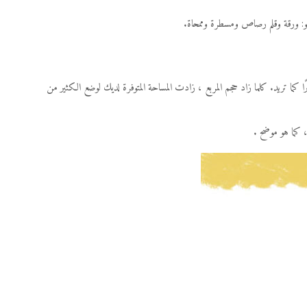
 هو: ورقة وقلم رصاص ومسطرة وممحاة.
كما تريد. كلما زاد حجم المربع ، زادت المساحة المتوفرة لديك لوضع الكثير من
 كما هو موضح .