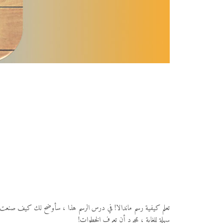
تعلم كيفية رسم ماندالا! في درس الرسم هذا ، سأوضح لك كيف صنعت الماندال
سهلة للغاية ، بمجرد أن تعرف الخطوات!