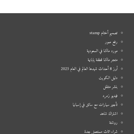
تصميم أختام stamp
رفع صور
مورد ماتشا في السعودية
متجر ماتشا قطفة يابانية
أبرز 8 أحداث شهدها العالم في العام 2025
دليل الكويت
بنشر متنقل
فيديو زمرد
تأجير سيارات مع سائق في إسبانيا
اشتراك شاهد
روشتة
شراء اثاث مستعمل جدة