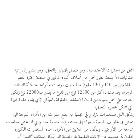
النمل
من الحشرات الاجتماعية، وهو متصل بالدبابير والنحل، وهو ينتمي إلى رتبة
غشائيات الأجنحة. تطور النمل من أسلافه أشباه الدبابير في منتصف فترة العصر
الطباشيري بين 110 و 130 مليون سنة مضت، وتعددت أنواعه بعد نشأة النباتات
المزهرة. وقد صنف أكثر من 12500 نوع من مجموع ما يقدر ب22000 نوع.يمكن
التعرف علي النمل بسهولة من قرون الاستشعار المعقوفة والهيكل الذي يشبه عقدة مميزة
التي تشكل خصره النحيل.
يشكل النمل مستعمرات تتراوح في حجمها من بضع عشرات من الأفراد الشرهة التي
تعيش في تجاويف طبيعية صغيرة، إلى مستعمرات منظمة جدا والتي قد تحتل مساحات
شاسعة من الأراضي، وتتألف من الملايين من الأفراد. هذه المستعمرات الكبيرة
تتكون في معظمها من الإناث العقيمة غير المجنحة التي تشكل طبقات “العمال”و