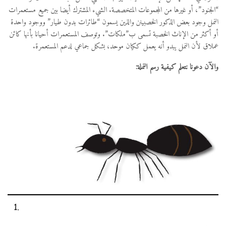
“الجنود”، أو غيرها من المجموعات المتخصصة. الشيء المشترك أيضا بين جميع مستعمرات
النمل وجود بعض الذكور الخصبينن والذين يسمون “طائرات بدون طيار” ووجود واحدة
أو أكثر من الإناث الخصبة تسمى ب”ملكات”. وتوصف المستعمرات أحيانا بأنها كائن
عملاق لأن النمل يبدو أنه يعمل ككيان موحد، بشكل جماعي لدعم المستعمرة.
والآن دعونا نتعلم كيفية رسم النملة: