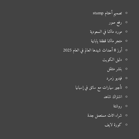
تصميم أختام stamp
رفع صور
مورد ماتشا في السعودية
متجر ماتشا قطفة يابانية
أبرز 8 أحداث شهدها العالم في العام 2025
دليل الكويت
بنشر متنقل
فيديو زمرد
تأجير سيارات مع سائق في إسبانيا
اشتراك شاهد
روشتة
شراء اثاث مستعمل جدة
كورة لايف