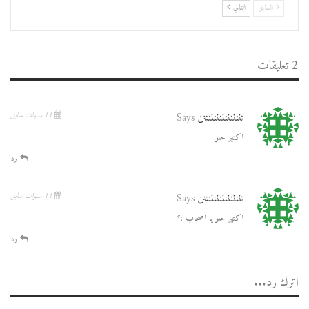
السابق
التالي
2 تعليقات
نننننننننننننننن
Says
11 سنوات سابق
اكتير حلو
رد
نننننننننننننننن
Says
11 سنوات سابق
اكتير حلو يا اصحاب :*
رد
اترك رد...