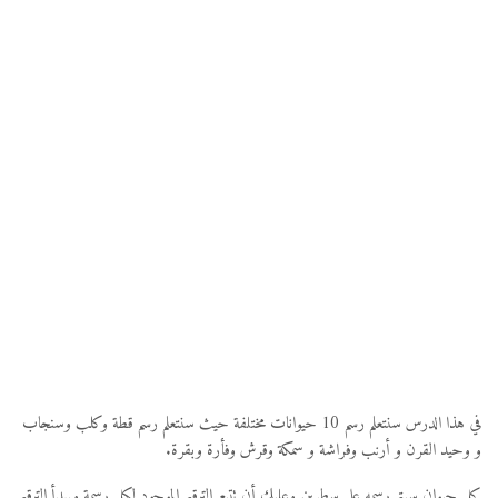
في هذا الدرس سنتعلم رسم 10 حيوانات مختلفة حيث سنتعلم رسم قطة وكلب وسنجاب
و وحيد القرن و أرنب وفراشة و سمكة وقرش وفأرة وبقرة.
كل حيوان سيتم رسمه على سطرين وعليك أن تتبع الترقيم الموجود لكل رسمة ويبدأ الترقيم