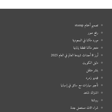
تصميم أختام stamp
رفع صور
مورد ماتشا في السعودية
متجر ماتشا قطفة يابانية
أبرز 8 أحداث شهدها العالم في العام 2025
دليل الكويت
بنشر متنقل
فيديو زمرد
تأجير سيارات مع سائق في إسبانيا
اشتراك شاهد
روشتة
شراء اثاث مستعمل جدة