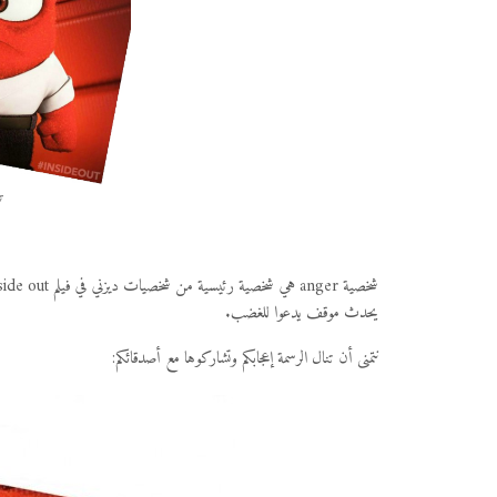
ت
]
يحدث موقف يدعوا للغضب.
نتمنى أن تنال الرسمة إعجابكم وتشاركوها مع أصدقائكم: