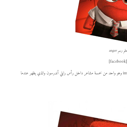
علم رسم anger
[facebook
شخصية anger هي شخصية رئيسية من شخصيات ديزني في فيلم inside out وهو واحد من خمسة مشاعر داخل رأس رايلي أندرسون والذي يظهر عندما