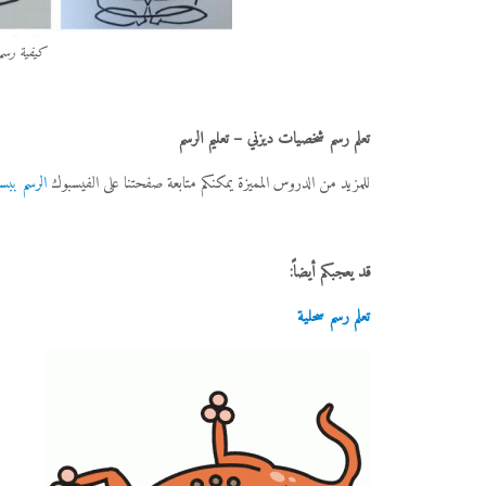
كيفية رسم anger من ide out
تعلم رسم شخصيات ديزني – تعليم الرسم
للمزيد من الدروس المميزة يمكنكم متابعة صفحتنا على الفيسبوك
الرسم ببس
قد يعجبكم أيضاً:
تعلم رسم سحلية