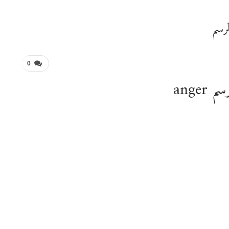
0
 anger