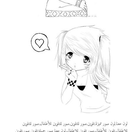
لون معنا,لون صور مميزة,تلوين,صور للتلوين,صور للتلوين للأطفال,صور للتلوين
للاطفال,تلوين للأطفال,صور تلوين للاطفال,لون معنا صور جميلة,تلوين صور,تلوين