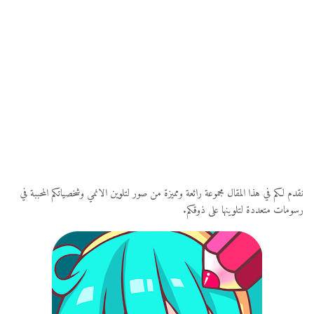
نقدم لكم في هذا المقال مجموعة رائعة ومميزة من صور لتلوين الانمي وشخصياتكم المحببة في
رسومات متعددة لتلوينها على ذوقكم.