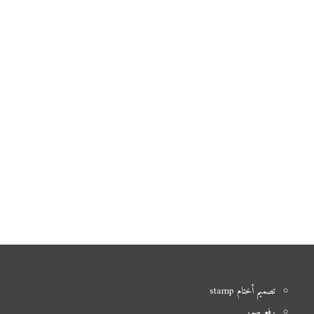
تصميم أختام stamp
رفع صور