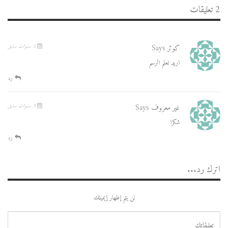
2 تعليقات
كوثر
Says
3 سنوات سابق
اريد تعلم الرسم
رد
غير معروف
Says
3 سنوات سابق
شكرا
رد
اترك رد...
لن يتم إظهار إيميلك