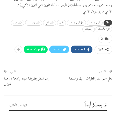
رسومات,رسومات,الرسم ببساطة,تعلم الرسم ببساطة,تلوين انمي,لتوين الانمي,لون
الانمي,صور تلوين الانمي
الرسم ببساطة
تعلم الرسم ببساطة
تلوين
تلوين انمي
تلوين رسومات
تلوين صور
تلوين للأطفال
رسومات
2
WhatsApp
Twitter
Facebook
شارك
السابق
التالي
تعلم رسم اليد بخطوات سهلة وبسيطة
رسم المطر بطريقة سهلة وممتعة في هذا
الدرس
قد يعجبكم أيضاً
المزيد من الكاتب