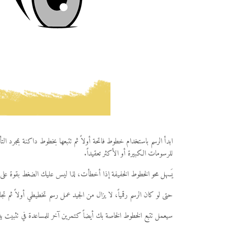
ابدأ الرسم باستخدام خطوط فاتحة أولاً ثم تتبعها بخطوط داكنة بمج
للرسومات الكبيرة أو الأكثر تعقيداً.
يَسهل محو الخطوط الخفيفة إذا أخطأت، لذا ليس عليك الضغط بقوة على 
حتى لو كان الرسم رقمياً، لا يزال من الجيد عمل رسم تخطيطي أولاً ثم
سيعمل تتبع الخطوط الخاصة بك أيضاً كتمرين آخر للمساعدة في تثبيت ي