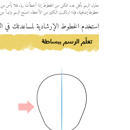
حاول الرسم بأقل عدد ممكن من الخطوط إذا أخطأت بها، فلا بأس من 
خطوطاً إضافية، فإذا ارتكبت الكثير من الأخطاء امسح الرسم وابدأ من
استخدم الخطوط الإرشادية لمساعدتك في ال