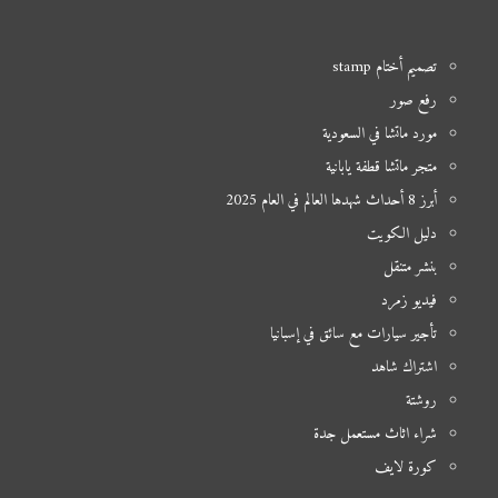
تصميم أختام stamp
رفع صور
مورد ماتشا في السعودية
متجر ماتشا قطفة يابانية
أبرز 8 أحداث شهدها العالم في العام 2025
دليل الكويت
بنشر متنقل
فيديو زمرد
تأجير سيارات مع سائق في إسبانيا
اشتراك شاهد
روشتة
شراء اثاث مستعمل جدة
كورة لايف