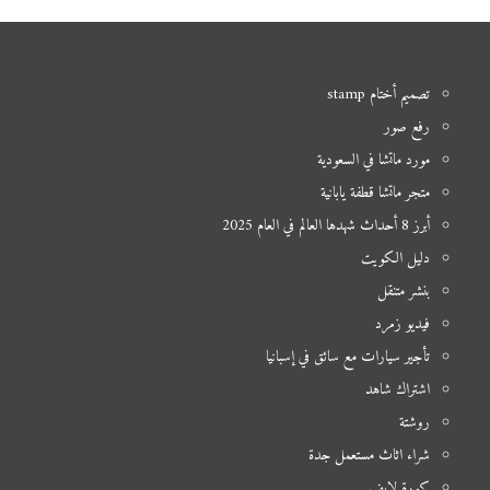
تصميم أختام stamp
رفع صور
مورد ماتشا في السعودية
متجر ماتشا قطفة يابانية
أبرز 8 أحداث شهدها العالم في العام 2025
دليل الكويت
بنشر متنقل
فيديو زمرد
تأجير سيارات مع سائق في إسبانيا
اشتراك شاهد
روشتة
شراء اثاث مستعمل جدة
كورة لايف